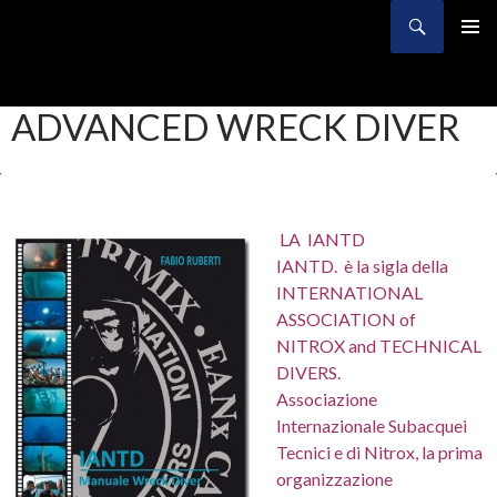
Search
SKIP
TO
CONTENT
ADVANCED WRECK DIVER
LA IANTD
IANTD. è la sigla della
INTERNATIONAL
ASSOCIATION of
NITROX and TECHNICAL
DIVERS.
Associazione
Internazionale Subacquei
Tecnici e di Nitrox, la prima
organizzazione