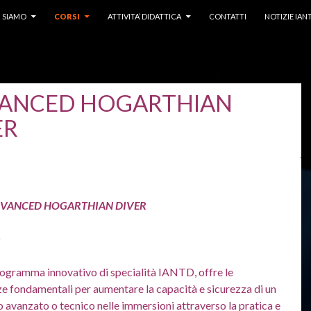
I SIAMO
CORSI
ATTIVITA’ DIDATTICA
CONTATTI
NOTIZIE IAN
ANCED HOGARTHIAN
ER
DVANCED HOGARTHIAN DIVER
O
ogramma innovativo di specialità IANTD, offre le
 fondamentali per aumentare la capacità e sicurezza di un
avanzato o tecnico nelle immersioni attraverso la pratica e