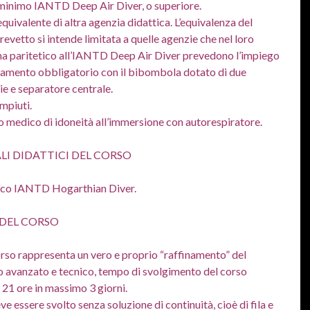
minimo IANTD Deep Air Diver, o superiore.
quivalente di altra agenzia didattica. L’equivalenza del
brevetto si intende limitata a quelle agenzie che nel loro
 paritetico all’IANTD Deep Air Diver prevedono l’impiego
ramento obbligatorio con il bibombola dotato di due
ie e separatore centrale.
mpiuti.
o medico di idoneità all’immersione con autorespiratore.
LI DIDATTICI DEL CORSO
tico IANTD Hogarthian Diver.
DEL CORSO
so rappresenta un vero e proprio “raffinamento” del
 avanzato e tecnico, tempo di svolgimento del corso
21 ore in massimo 3 giorni.
eve essere svolto senza soluzione di continuità, cioè di fila e