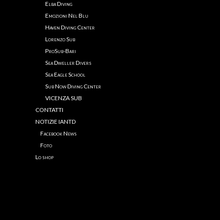
Elba Diving
Emozioni Nel Blu
Haven Diving Center
xxxx
Lorenzo Sub
ProSub-Bari
Sea Dweller Divers
Sea Eagle School
Sub Now Diving Center
VICENZA SUB
CONTATTI
NOTIZIE IANTD
Facebook News
Foto
Lo shop