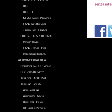
senza inte
BLS
BLS – D
MFA/Oxygen Provider
EANx Gas Blender
Trimix Gas Blender
PROGR. D’ESPERIENZA
Resort Diver
EANx Resort Diver
Rebreather Introd
ATTIVITA’ DIDATTICA
Istruttore a Te più vicino
Duplicato Brevetto
Territori IANTD SRL
Training Facility
Acquamarina
Amici degli Abyssi
Blu Deep Diving
DC Shark Medulin