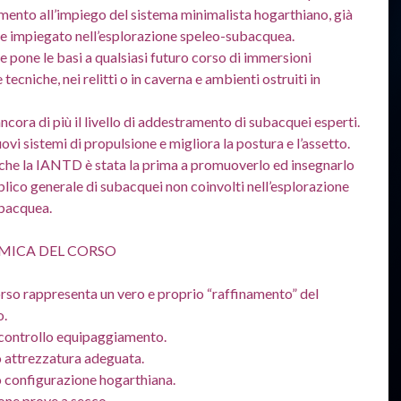
mento all’impiego del sistema minimalista hogarthiano, già
e impiegato nell’esplorazione speleo-subacquea.
e pone le basi a qualsiasi futuro corso di immersioni
tecniche, nei relitti o in caverna e ambienti ostruiti in
ncora di più il livello di addestramento di subacquei esperti.
ovi sistemi di propulsione e migliora la postura e l’assetto.
che la IANTD è stata la prima a promuoverlo ed insegnarlo
lico generale di subacquei non coinvolti nell’esplorazione
bacquea.
ICA DEL CORSO
so rappresenta un vero e proprio “raffinamento” del
o.
i controllo equipaggiamento.
 attrezzatura adeguata.
 configurazione hogarthiana.
one prove a secco.