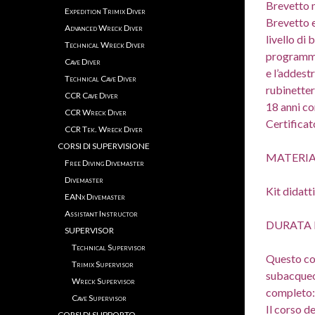
Brevetto 
Expedition Trimix Diver
Brevetto e
Advanced Wreck Diver
livello di 
Technical Wreck Diver
programma
Cave Diver
e l’addest
Technical Cave Diver
rubinetter
CCR Cave Diver
18 anni co
CCR Wreck Diver
Certificat
CCR Tek. Wreck Diver
CORSI DI SUPERVISIONE
MATERIA
Free Diving Divemaster
Divemaster
Kit didat
EANx Divemaster
Assistant Instructor
DURATA 
SUPERVISOR
Technical Supervisor
Questo cor
Trimix Supervisor
subacqueo
Wreck Supervisor
completo: 
Cave Supervisor
Il corso d
CORSI DI SUPPORTO