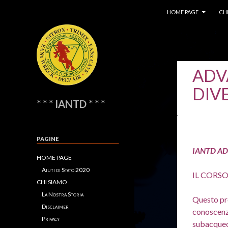
SKIP TO CONTENT
Search
HOME PAGE
CH
ADV
DIV
* * * IANTD * * *
PAGINE
IANTD A
HOME PAGE
Aiuti di Stato 2020
IL CORS
CHI SIAMO
La Nostra Storia
Questo pr
Disclaimer
conoscenze
Privacy
subacqueo 