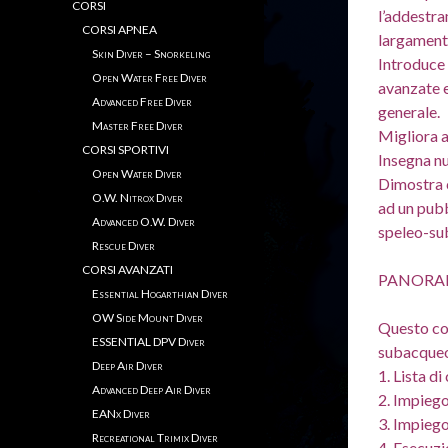
CORSI
l’addestra
CORSI APNEA
largament
Skin Diver – Snorkeling
Introduce 
Open Water Free Diver
avanzate e 
Advanced Free Diver
generale.
Master Free Diver
Migliora a
CORSI SPORTIVI
Insegna nu
Open Water Diver
Dimostra 
O.W. Nitrox Diver
ad un pubb
Advanced O.W. Diver
speleo-su
Rescue Diver
CORSI AVANZATI
PANORAM
Essential Hogarthian Diver
OW Side Mount Diver
Questo cor
ESSENTIAL DPV Diver
subacque
Deep Air Diver
1. Lista d
Advanced Deep Air Diver
2. Impiego
EANx Diver
3. Impiego
Recreational Trimix Diver
4. Esecuzi