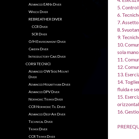
Advanced EANx Diver
5. Control
Wreck Diver
6. Tecnich
REBREATHER DIVER
7. Assetto
CCR Diver
8. Svuota
SCR Diver
9. Tecnich
O/H Environment Diver
10. Comuni
Cavern Diver
sola mano
Introductory Cave Diver
11. Comuni
CORSI TECNICI
12. Comuni
Advanced OW Side Mount
13. Eserci
Diver
14. Toglie
Advanced Hogarthian Diver
fluida e s
Advanced DPV Diver
15. Eserciz
Normoxic Trimix Diver
orizzontal
CCR Normoxic Tx. Diver
16. Gestio
Advanced Deep Air Diver
Technical Diver
PREREQU
Trimix Diver
CCR Trimix Diver