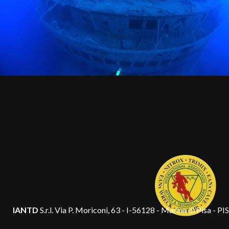
IANTD
S.r.l. Via P. Moriconi, 63 - I-56128 - Marina di Pisa - PI