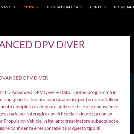
I SIAMO
CORSI
ATTIVITA’ DIDATTICA
CONTATTI
NOTIZIE IAN
ANCED DPV DIVER
DVANCED DPV DIVER
O
IANTD Advanced DPV Diver è stato il primo programma in
el suo genere, studiato appositamente per fornire all’allievo
mento completo e adeguato agli esercizi e alle conoscenze
ecessarie per interagire con efficacia e sicurezza con un
 Propulsion Vehicle, in italiano: trascinatore subacqueo) e
uisire confidenza e responsabilità in questo tipo di