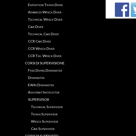
Expedition Trimix Diver
Advanced Wreck Diver
Technical Wreck Diver
Cave Diver
Technical Cave Diver
CCR Cave Diver
CCR Wreck Diver
CCR Tek. Wreck Diver
CORSI DI SUPERVISIONE
Free Diving Divemaster
Divemaster
EANx Divemaster
Assistant Instructor
SUPERVISOR
Technical Supervisor
Trimix Supervisor
Wreck Supervisor
xxxx
Cave Supervisor
CORSI DI SUPPORTO