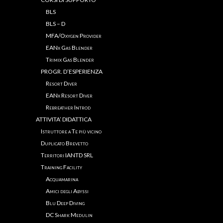
BLS
BLS – D
MFA/Oxygen Provider
EANx Gas Blender
Trimix Gas Blender
PROGR. D’ESPERIENZA
Resort Diver
EANx Resort Diver
Rebreather Introd
ATTIVITA’ DIDATTICA
Istruttore a Te più vicino
Duplicato Brevetto
Territori IANTD SRL
Training Facility
Acquamarina
Amici degli Abyssi
Blu Deep Diving
DC Shark Medulin