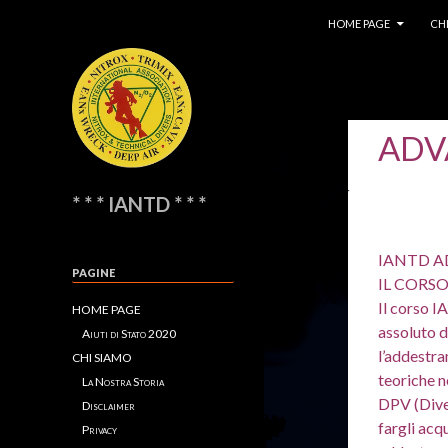
SKIP TO CONTENT
Search
HOME PAGE
CH
ADV
* * * IANTD * * *
IANTD A
PAGINE
IL CORS
Il corso 
HOME PAGE
assoluto d
Aiuti di Stato 2020
l’addestra
CHI SIAMO
teoriche n
La Nostra Storia
DPV (Diver
Disclaimer
fargli acq
Privacy