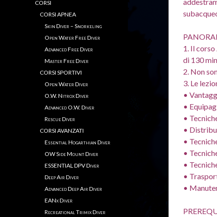
addestrame
CORSI
subacque
CORSI APNEA
Skin Diver – Snorkeling
PANORAM
Open Water Free Diver
1. Il cor
Advanced Free Diver
di 130 min
Master Free Diver
2. Non son
CORSI SPORTIVI
3. Le lezi
Open Water Diver
• Vantaggi
O.W. Nitrox Diver
• Equipag
Advanced O.W. Diver
• Tecnich
Rescue Diver
• Distribu
CORSI AVANZATI
• Tecniche
Essential Hogarthian Diver
• Tecniche
OW Side Mount Diver
• Tecnich
ESSENTIAL DPV Diver
• Traspor
Deep Air Diver
• Manuten
Advanced Deep Air Diver
EANx Diver
PREREQU
Recreational Trimix Diver