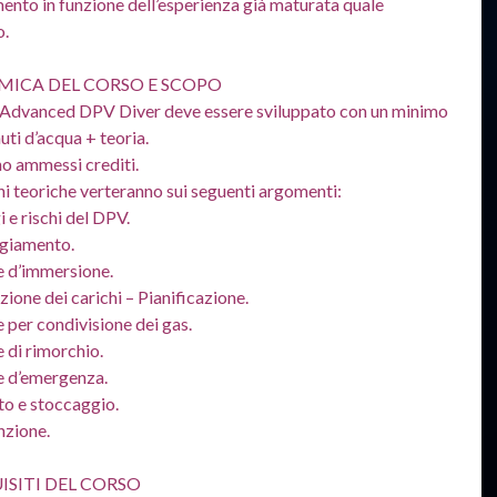
nto in funzione dell’esperienza già maturata quale
o.
ICA DEL CORSO E SCOPO
so Advanced DPV Diver deve essere sviluppato con un minimo
uti d’acqua + teoria.
o ammessi crediti.
oni teoriche verteranno sui seguenti argomenti:
 e rischi del DPV.
giamento.
e d’immersione.
zione dei carichi – Pianificazione.
 per condivisione dei gas.
 di rimorchio.
e d’emergenza.
to e stoccaggio.
zione.
ISITI DEL CORSO