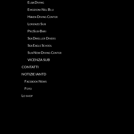
Elba Diving
Emozioni Nel Blu
Haven Diving Center
Lorenzo Sub
ProSub-Bari
Sea Dweller Divers
Sea Eagle School
Sub Now Diving Center
VICENZA SUB
CONTATTI
NOTIZIE IANTD
Facebook News
Foto
Lo shop