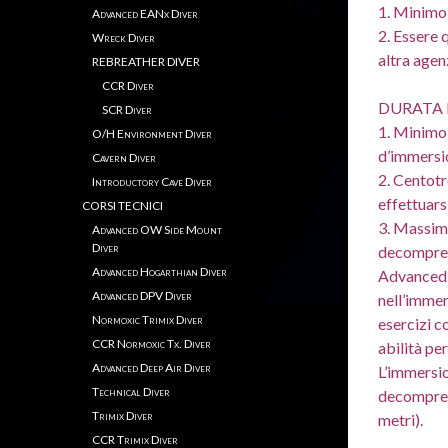
1. Minimo 
Advanced EANx Diver
2. Essere 
Wreck Diver
altra agen
REBREATHER DIVER
CCR Diver
DURATA 
SCR Diver
1. Minimo 
O/H Environment Diver
d’immersi
Cavern Diver
2. Centot
Introductory Cave Diver
effettuars
CORSI TECNICI
3. Massim
Advanced OW Side Mount
Diver
decompress
Advanced Hogarthian Diver
Advanced.
Advanced DPV Diver
nell’immers
Normoxic Trimix Diver
esercizi 
CCR Normoxic Tx. Diver
abilità pe
Advanced Deep Air Diver
L’immersio
Technical Diver
decompress
Trimix Diver
metri).
CCR Trimix Diver