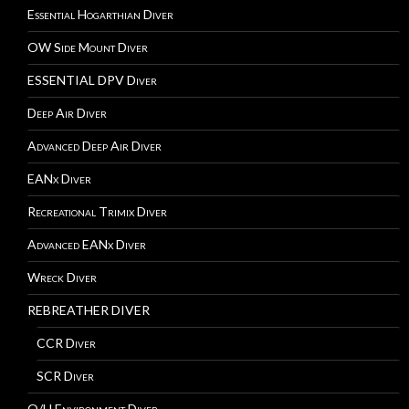
Essential Hogarthian Diver
OW Side Mount Diver
ESSENTIAL DPV Diver
Deep Air Diver
Advanced Deep Air Diver
EANx Diver
Recreational Trimix Diver
Advanced EANx Diver
Wreck Diver
REBREATHER DIVER
CCR Diver
SCR Diver
O/H Environment Diver