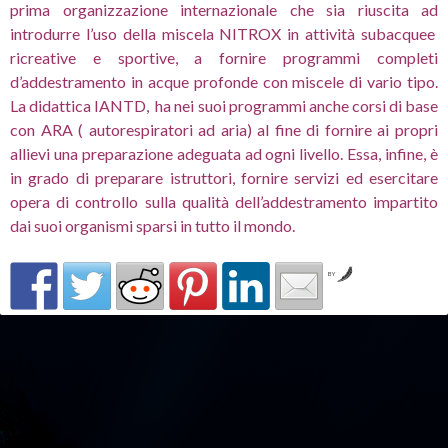
prima organizzazione internazionale che sia riuscita ad
introdurre l’uso della miscela NITROX in attività subacquee
ricreative e sportive, a fornire programmi completi
d’addestramento in acque profonde con miscele di vario tipo.
La didattica IANTD, ha nei suoi programmi anche corsi di base
con ARA ( autorespiratori ad aria) al fine di fornire ai propri
allievi una preparazione adeguata ad ogni livello. Essa, infine, è
in grado di preparare istruttori, fornire servizi ed esercitare
opera di controllo sulla qualità dell’addestramento impartito
dai suoi organismi sparsi in tutto il mondo.
by