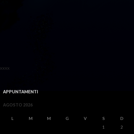
xxxx
APPUNTAMENTI
AGOSTO 2026
L
M
M
G
V
S
D
1
2