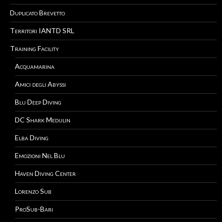
Duplicato Brevetto
Territori IANTD SRL
Training Facility
Acquamarina
Amici degli Abyssi
Blu Deep Diving
DC Shark Medulin
Elba Diving
Emozioni Nel Blu
Haven Diving Center
Lorenzo Sub
ProSub-Bari